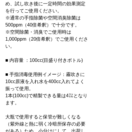
め、試し吹き後に一定時間の効果測定
を行ってご使用ください。
※通常の手指除菌や空間消臭除菌は
500ppm（40倍希釈）で十分です。
※空間除菌・消臭でご使用時は
1,000ppm（20倍希釈）でご使用くださ
い。
■ 
内容量 ：100cc(目盛り付きボトル)
■ 手指消毒
使用例イメージ：霧吹きに
10cc原液を入れ水を400cc入れてよく
振って使用。
1本(100cc)で精製できる量は4㍑となり
ます。
大瓶で使用すると保管が難しくなる
（紫外線と熱に弱く冷暗所保存の必要
がある）ため、小分けにして、出荷し