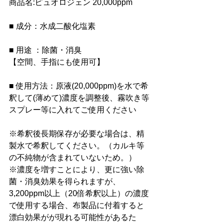
商品名:ピュオロジェン 20,000ppm
■ 成分：水成二酸化塩素
■ 
用途 ：除菌・消臭
【空間、手指にも使用可】
■ 
使用方法：原液(20,000ppm)を水で希
釈して(薄めて)濃度を調整後、霧吹き等
スプレー等に入れてご使用ください
※希釈後長期保存が必要な場合は、精
製水で希釈してください。（カルキ等
の不純物が含まれていないため。）
※濃度を増すことにより、更に強い除
菌・消臭効果を得られますが、
3,200ppm以上（20倍希釈以上）の濃度
で使用する場合、布製品に付着すると
漂白効果がが現れる可能性があるた